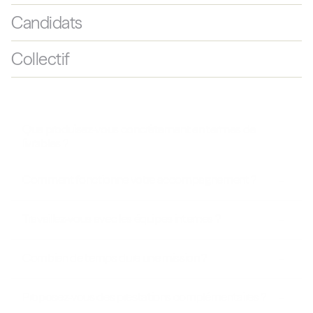
Candidats
Collectif
Que produisez-vous concrètement en termes de 
livrables ?
Comment fonctionne votre accompagnement ?
Travaillez-vous avec les équipes internes ?
Combien de temps dure une mission ?
Proposez-vous des prestations complémentaires ?